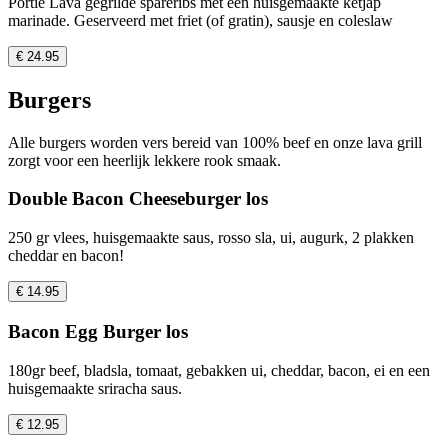
Portie Lava gegrilde spareribs met een huisgemaakte ketjap
marinade. Geserveerd met friet (of gratin), sausje en coleslaw
€ 24.95
Burgers
Alle burgers worden vers bereid van 100% beef en onze lava grill
zorgt voor een heerlijk lekkere rook smaak.
Double Bacon Cheeseburger los
250 gr vlees, huisgemaakte saus, rosso sla, ui, augurk, 2 plakken
cheddar en bacon!
€ 14.95
Bacon Egg Burger los
180gr beef, bladsla, tomaat, gebakken ui, cheddar, bacon, ei en een
huisgemaakte sriracha saus.
€ 12.95