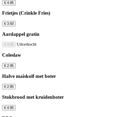
€ 4.95
Frietjes (Crinkle Fries)
€ 3.50
Aardappel gratin
Uitverkocht
€ 3.95
Coleslaw
€ 2.95
Halve maiskolf met boter
€ 2.95
Stokbrood met kruidenboter
€ 4.95